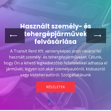
Használt személy- és
tehergépjárművek
felvásárlása
A Transit Rent Kft. versenyképes áron vásárol fel
használt személy- és tehergépjárműveket. Célunk,
hogy Ön a lehető legkedvezőbb feltételekkel adhassa el
járművét, legyen szó akár személyautóról, kisbuszról
vagy kisteherautóról. Szolgáltatásunk
RÉSZLETEK