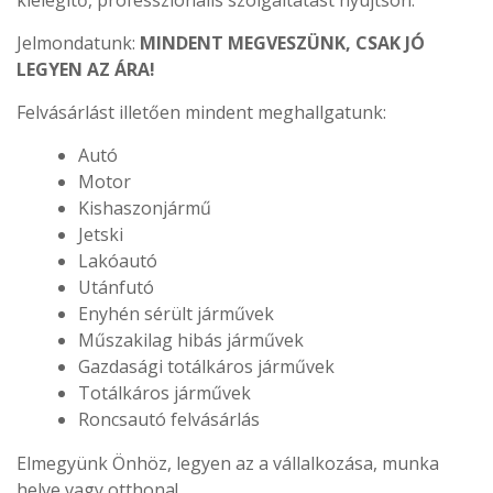
kielégítő, professzionális szolgáltatást nyújtson.
Jelmondatunk:
MINDENT MEGVESZÜNK, CSAK JÓ
LEGYEN AZ ÁRA!
Felvásárlást illetően mindent meghallgatunk:
Autó
Motor
Kishaszonjármű
Jetski
Lakóautó
Utánfutó
Enyhén sérült járművek
Műszakilag hibás járművek
Gazdasági totálkáros járművek
Totálkáros járművek
Roncsautó felvásárlás
Elmegyünk Önhöz, legyen az a vállalkozása, munka
helye vagy otthona!