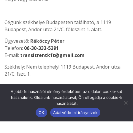
Cégünk székhelye Budapesten található, a 1119
Budapest, Andor utca 21/C. földszint 1. alatt.
Ügyvezető:
Rákóczy Péter
Telefon:
06-30-333-5391
E-mail:
transitrentkft@gmail.com
Székhely: Nem telephely! 1119 Budapest, Andor utca
21/C. fszt. 1.
A jobb felhasználói élmény érdekében az oldalon cookie-kat
Kérjük telefonon egyeztessük előre:
használunk. Oldalunk használatával, Ön elfogadja a cookie-k
8051 Sárkeresztes, Kis köz 1.
használatát.
OK
Adatvédelmi irányelvek