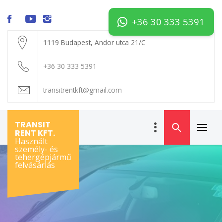
Skip
to
+36 30 333 5391
content
1119 Budapest, Andor utca 21/C
+36 30 333 5391
transitrentkft@gmail.com
TRANSIT
Primar
RENT KFT.
Használt
Menu
személy- és
tehergépjármű
felvásárlás